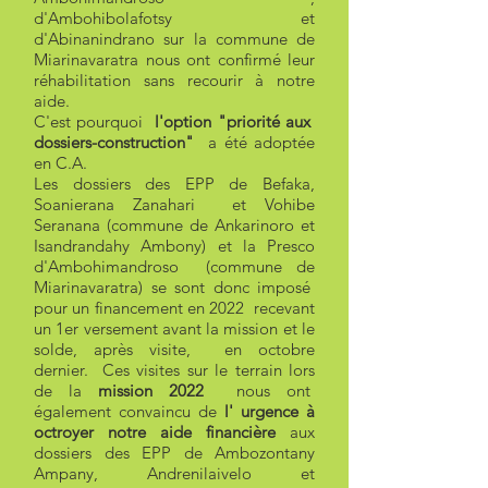
d'Ambohibolafotsy et
d'Abinanindrano sur la commune de
Miarinavaratra nous ont confirmé leur
réhabilitation sans recourir à notre
aide.
C'est pourquoi
l'option "priorité aux
dossiers-construction"
a été adoptée
en C.A.
Les dossiers des EPP de Befaka,
Soanierana Zanahari et Vohibe
Seranana (commune de Ankarinoro et
Isandrandahy Ambony) et la Presco
d'Ambohimandroso (commune de
Miarinavaratra)
se sont donc imposé
pour un financement en 2022 recevant
un 1er versement avant la mission et le
solde, après visite, en octobre
dernier. Ces visites sur le terrain lors
de la
mission 2022
nous ont
également convaincu de
l' urgence à
octroyer notre aide financière
aux
dossiers des EPP de Ambozontany
Ampany, Andrenilaivelo et