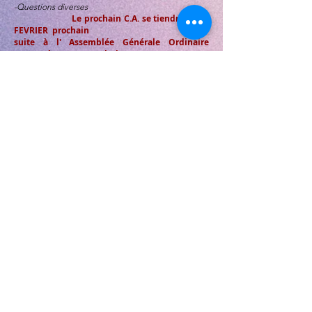
-Questions diverses
Le prochain C.A. se tiendra LE 22
FEVRIER
prochain
suite à l' Assemblée Générale Ordinaire
(A.G.O.) de notre association .
L' Assemblée Générale (AGE ET
AGO)
d'
Arches-OI
a eu lieu le samedi 30 mars 2024 à 14 dans les
locaux de l'association situés au 38 rue Lucien
Gasparin à Saint Denis...
Découvrez ci-dessous le Compte-Rendu